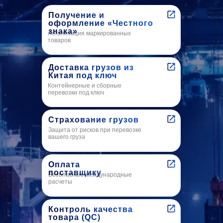
Получение и
оформление «Честного
знака»
Легализация маркированных
товаров
Доставка грузов из
Китая под ключ
Контейнерные и сборные
перевозки под ключ
Страхование грузов
Защита от рисков при перевозке
вашего груза
Оплата
поставщику
Безопасные международные
расчеты
Контроль качества
товара (QC)