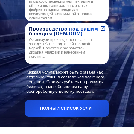
площадок, проверим комплектацию и
объединим ваши заказы с разных
фабрик на одном складе для
последующей экономичной отправки
одним грузом.
Производство под вашим
брендом (OEM/ODM)
Организуем производство товара на
заводе в Китае под вашей торговой
маркой. Поможем с разработкой
дизайна, упаковки и нанесением
логотипа.
Каждая услуга может быть оказана как
отдельно, так и в составе комплексного
решения. Сфокусируйтесь на развитии
бизнеса, а мы обеспечим вашу
бесперебойную цепочку поставок.
ПОЛНЫЙ СПИСОК УСЛУГ