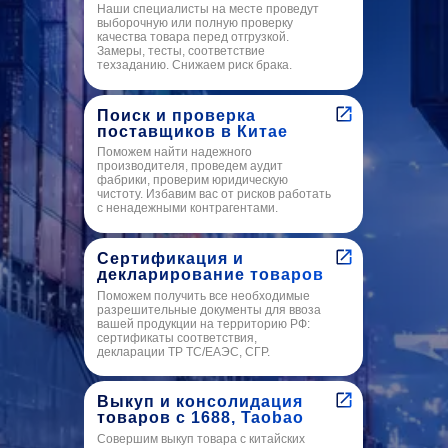
Наши специалисты на месте проведут
выборочную или полную проверку
качества товара перед отгрузкой.
Замеры, тесты, соответствие
техзаданию. Снижаем риск брака.
Поиск и проверка
поставщиков в Китае
Поможем найти надежного
производителя, проведем аудит
фабрики, проверим юридическую
чистоту. Избавим вас от рисков работать
с ненадежными контрагентами.
Сертификация и
декларирование товаров
Поможем получить все необходимые
разрешительные документы для ввоза
вашей продукции на территорию РФ:
сертификаты соответствия,
декларации ТР ТС/ЕАЭС, СГР.
Выкуп и консолидация
товаров с 1688, Taobao
Совершим выкуп товара с китайских