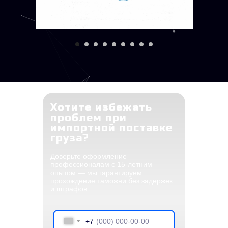
Хотите избежать
проблем при
импортной поставке
груза?
Доверьте оформление
профессионалам с 15-летним
опытом — мы гарантируем
прохождение таможни без задержек
и штрафов
+7