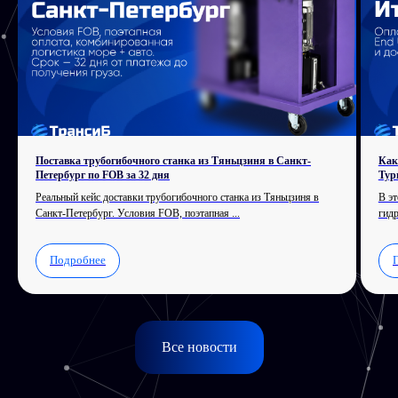
Поставка трубогибочного станка из Тяньцзиня в Санкт-
Как
Петербург по FOB за 32 дня
Тур
Реальный кейс доставки трубогибочного станка из Тяньцзиня в
В эт
Санкт-Петербург. Условия FOB, поэтапная ...
гидр
Подробнее
Все новости