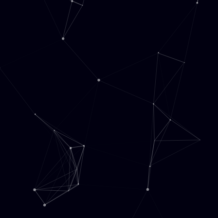
Главная
Контакты
Блог
+7 (812) 927-28-88
i
nfo
info@transib-sz.ru
© 2023 –2026. ООО "Трансиб СЗ" .
Все права защищены.
сайт разработан Design makers
Услуги
Направления
Доставка с маркировкой
Доставка МСК